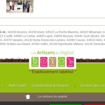
té de :
44150 Ancenis, 44150 Anetz, 44522 La Roche-Blanche, 44522 Mésanger, 4
1 Couffé, 44850 Le Cellier, 44850 Ligné, 44850 Mouzeil, 44440 Joué s/Erdre, 444
re, 44370 Varades, 44130 Notre-Dame-des-Landes, 44390 Casson, 44810 Héric, 4
4850 St-Mars-du-Désert, 44390 Saffré, 44140 Aigrefeuille s/Maine, 44140 Genest
" Établissement labélisé "
s +
Notre Label
Coordonnées & horaires
Gestion des co
|
Les artisans du végétal
Horticulteurs et pépinièristes de France