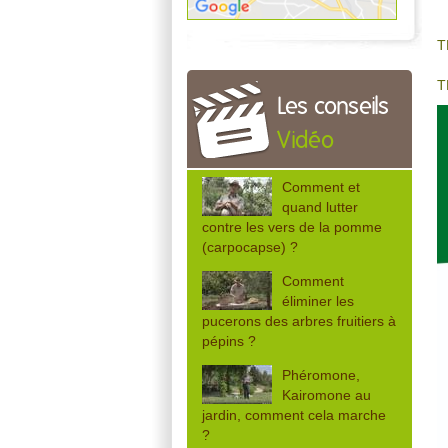
T
T
Les conseils
Vidéo
Comment et
quand lutter
contre les vers de la pomme
(carpocapse) ?
Comment
éliminer les
pucerons des arbres fruitiers à
pépins ?
Phéromone,
Kairomone au
jardin, comment cela marche
?