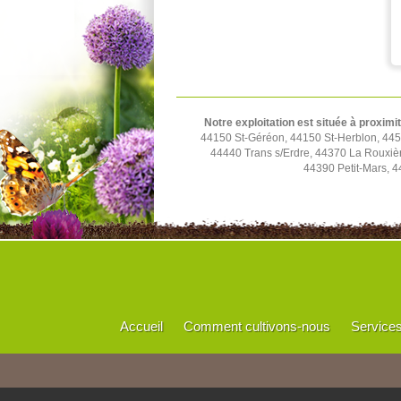
Notre exploitation est située à proximi
44150 St-Géréon, 44150 St-Herblon, 4452
44440 Trans s/Erdre, 44370 La Rouxiè
44390 Petit-Mars, 4
Accueil
Comment cultivons-nous
Service