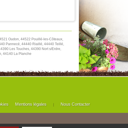
4521 Oudon, 44522 Pouillé-les-Côteaux,
40 Pannecé, 44440 Riaillé, 44440 Teillé,
4390 Les Touches, 44390 Nort s/Erdre,
on, 44140 La Planche
okies
Mentions légales
Nous Contacter
|