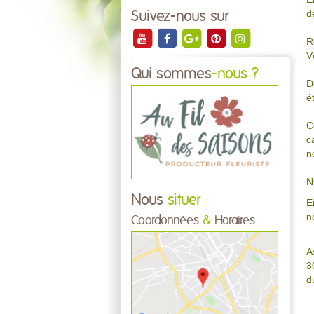
d
Suivez-nous sur
R
V
Qui sommes
-nous ?
D
é
C
c
n
N
Nous
situer
E
n
Coordonnées
&
Horaires
A
3
d