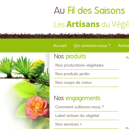
Au
Fil des Saisons
Artisans
Végé
Les
du
Accueil
Qui sommes-nous ?
Anima
Nos
produits
A
Nos productions végétales
Nos produits jardin
Nos coups de coeur
Nos
engagements
Comment cultivons-nous ?
Label artisan du végétal
Nos services +
E