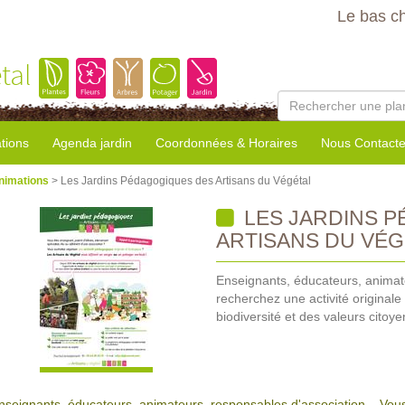
Le bas c
tal
tions
Agenda jardin
Coordonnées & Horaires
Nous Contacte
nimations
> Les Jardins Pédagogiques des Artisans du Végétal
LES JARDINS 
ARTISANS DU VÉG
Enseignants, éducateurs, animate
recherchez une activité originale
biodiversité et des valeurs citoy
nseignants, éducateurs, animateurs, responsables d'association... Vous