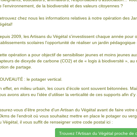
e l'environnement, de la biodiversité et des valeurs citoyennes ?
etrouvez chez nous les informations relatives à notre opération des J
égétal!
epuis 2009, les Artisans du Végétal s'investissent chaque année pour 
tablissements scolaires l’opportunité de réaliser un jardin pédagogique e
ette opération a pour objectif de sensibiliser jeunes et moins jeunes au
apteurs de dioxyde de carbone (CO2) et de « logis à biodiversité », au
otion de partage.
OUVEAUTÉ : le potager vertical.
n effet, en milieu urbain, les cours d’école sont souvent bétonnées. Ma
ous avons alors eu l’idée d‘utiliser la verticalité de ces supports afin d
ssurez-vous d'être proche d'un Artisan du Végétal avant de faire votre
0kms de l'endroit où vous souhaitez mettre en place le potager ou verger
u Végétal, il vous suffit de renseigner votre code postal ici :
Trouvez l'Artisan du Végétal proche de 