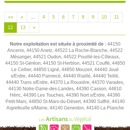
««
«
…
4
5
6
7
8
9
10
11
12
13
»
Notre exploitation est située à proximité de :
44150
Ancenis, 44150 Anetz, 44522 La Roche-Blanche, 44522
Mésanger, 44521 Oudon, 44522 Pouillé-les-Côteaux,
44150 St-Géréon, 44150 St-Herblon, 44521 Couffé, 44850
Le Cellier, 44850 Ligné, 44850 Mouzeil, 44440 Joué
s/Erdre, 44440 Pannecé, 44440 Riaillé, 44440 Teillé,
44440 Trans s/Erdre, 44370 La Rouxière, 44370 Varades,
44130 Notre-Dame-des-Landes, 44390 Casson, 44810
Héric, 44390 Les Touches, 44390 Nort s/Erdre, 44390
Petit-Mars, 44850 St-Mars-du-Désert, 44390 Saffré, 44140
Aigrefeuille s/Maine, 44140 Geneston, 44140 La Planche