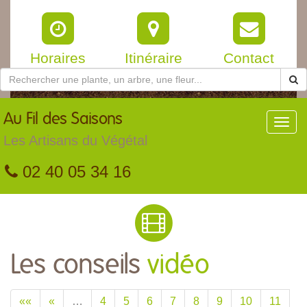
Horaires
Itinéraire
Contact
Au
Fil des Saisons
Toggl
navig
Les Artisans du Végétal
02 40 05 34 16
Les conseils
vidéo
««
«
…
4
5
6
7
8
9
10
11