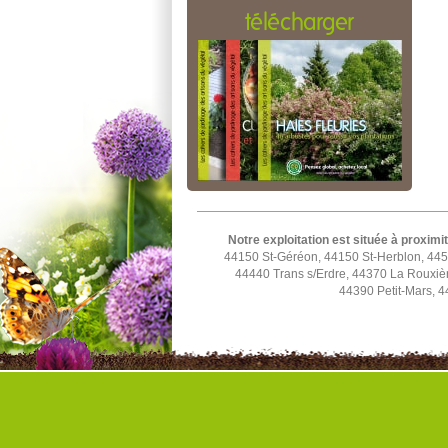
télécharger
Notre exploitation est située à proximi
44150 St-Géréon, 44150 St-Herblon, 4452
44440 Trans s/Erdre, 44370 La Rouxiè
44390 Petit-Mars, 4