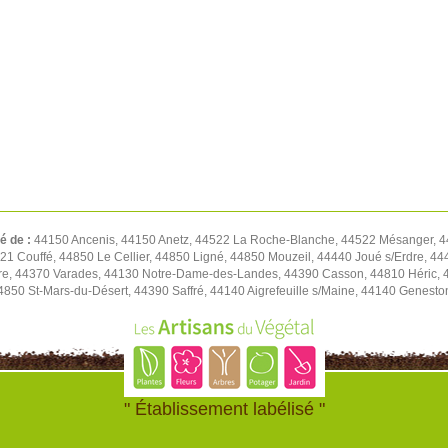
té de :
44150 Ancenis, 44150 Anetz, 44522 La Roche-Blanche, 44522 Mésanger, 4
1 Couffé, 44850 Le Cellier, 44850 Ligné, 44850 Mouzeil, 44440 Joué s/Erdre, 444
re, 44370 Varades, 44130 Notre-Dame-des-Landes, 44390 Casson, 44810 Héric, 4
4850 St-Mars-du-Désert, 44390 Saffré, 44140 Aigrefeuille s/Maine, 44140 Genest
" Établissement labélisé "