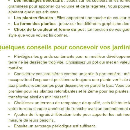
Les feuillages décoratifs
: Jouez sur les couleurs et les form
graminées pour apporter du volume et de la légèreté. Vous pouv
ajoutant quelques arbustes.
Les plantes fleuries
: Elles apportent une touche de couleur et
La forme des plantes
: jouez sur les différents graphisme des 
Choix de la couleur et forme du po
t : En fonction de vos goû
style que vous voulez lui donner.
uelques conseils pour concevoir vos jardin
Privilégiez les grands contenants pour un meilleur développeme
terre ne se dessèche trop vite. Choisissez un pot qui met en valeu
matière.
Considérez vos jardinières comme un jardin à part entière : mé
occupez tout l’espace et positionnez toujours une plante vertical
aux plantes retombantes pour dissimuler en partie le bac. Vous po
premier pour les plantes retombantes et le 2ème pour les plantes à 
transforme ainsi en mini massif !
Choisissez un terreau de rempotage de qualité, cela fait toute l
votre terreau chaque année et de l’enrichir avec un amendement na
Ajoutez de l’engrais à libération lente pour apporter les nutrim
mesure de leurs besoins.
Ensuite un arrosage périodique est suffisant.