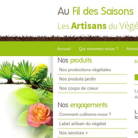
Au
Fil des Saisons
Artisans
Végé
Les
du
Accueil
Qui sommes-nous ?
Anima
Nos
produits
C
Nos productions végétales
Nos produits jardin
Nos coups de coeur
L
A
Nos
engagements
L
Comment cultivons-nous ?
l
Label artisan du végétal
A
Nos services +