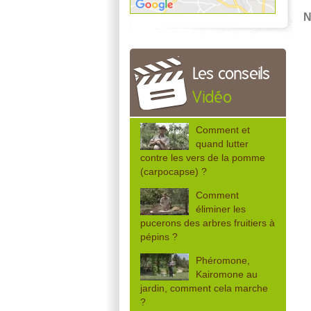
N
Les conseils
Vidéo
Comment et
quand lutter
contre les vers de la pomme
(carpocapse) ?
Comment
éliminer les
pucerons des arbres fruitiers à
pépins ?
Phéromone,
Kairomone au
jardin, comment cela marche
?