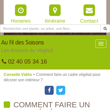
Horaires
Itinéraire
Contact
Au
Fil des Saisons
Toggl
navig
Les Artisans du Végétal
02 40 05 34 16
Conseils Vidéo
> Comment faire un cadre végétal pour
décorer son intérieur ?
COMMENT FAIRE UN