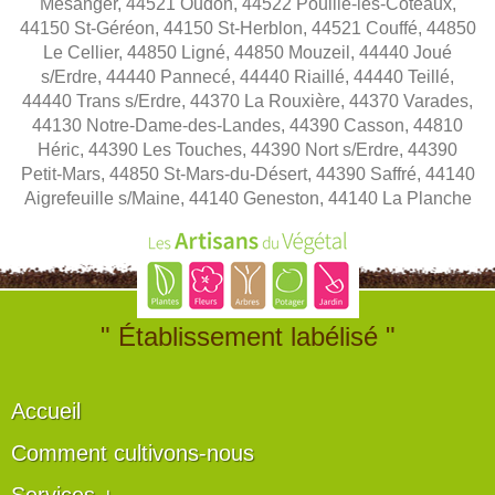
Mésanger, 44521 Oudon, 44522 Pouillé-les-Côteaux,
44150 St-Géréon, 44150 St-Herblon, 44521 Couffé, 44850
Le Cellier, 44850 Ligné, 44850 Mouzeil, 44440 Joué
s/Erdre, 44440 Pannecé, 44440 Riaillé, 44440 Teillé,
44440 Trans s/Erdre, 44370 La Rouxière, 44370 Varades,
44130 Notre-Dame-des-Landes, 44390 Casson, 44810
Héric, 44390 Les Touches, 44390 Nort s/Erdre, 44390
Petit-Mars, 44850 St-Mars-du-Désert, 44390 Saffré, 44140
Aigrefeuille s/Maine, 44140 Geneston, 44140 La Planche
" Établissement labélisé "
Accueil
Comment cultivons-nous
Services +