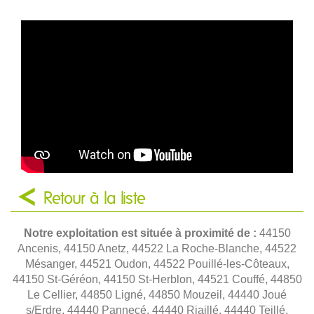
Retour à la liste
Notre exploitation est située à proximité de :
44150
Ancenis, 44150 Anetz, 44522 La Roche-Blanche, 44522
Mésanger, 44521 Oudon, 44522 Pouillé-les-Côteaux,
44150 St-Géréon, 44150 St-Herblon, 44521 Couffé, 44850
Le Cellier, 44850 Ligné, 44850 Mouzeil, 44440 Joué
s/Erdre, 44440 Pannecé, 44440 Riaillé, 44440 Teillé,