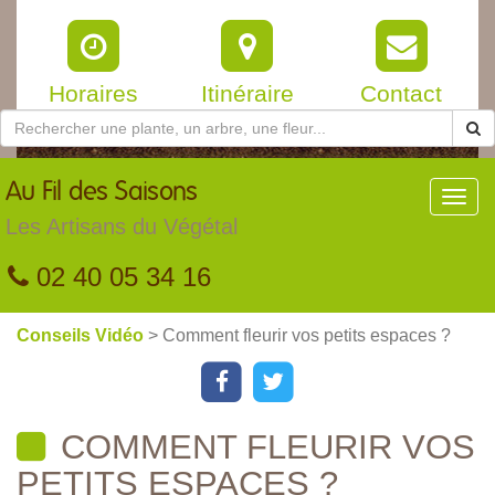
Horaires
Itinéraire
Contact
Au
Fil des Saisons
Toggl
navig
Les Artisans du Végétal
02 40 05 34 16
Conseils Vidéo
> Comment fleurir vos petits espaces ?
COMMENT FLEURIR VOS
PETITS ESPACES ?