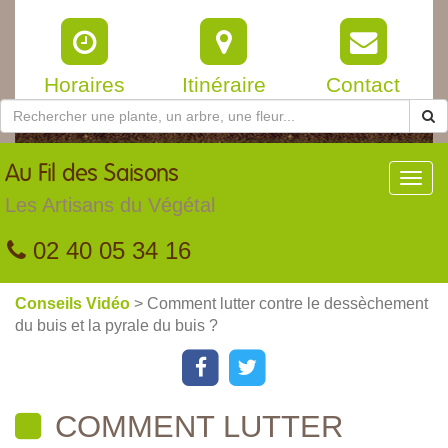
Horaires
Itinéraire
Contact
Au
Fil des Saisons
Toggl
navig
Les Artisans du Végétal
02 40 05 34 16
Conseils Vidéo
> Comment lutter contre le dessèchement
du buis et la pyrale du buis ?
COMMENT LUTTER