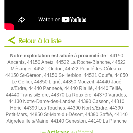
Retour à la liste
Notre exploitation est située à proximité de :
44150
Ancenis, 44150 Anetz, 44522 La Roche-Blanche, 44522
Mésanger, 44521 Oudon, 44522 Pouillé-les-Côteaux,
44150 St-Géréon, 44150 St-Herblon, 44521 Couffé, 44850
Le Cellier, 44850 Ligné, 44850 Mouzeil, 44440 Joué
s/Erdre, 44440 Pannecé, 44440 Riaillé, 44440 Teillé,
44440 Trans s/Erdre, 44370 La Rouxière, 44370 Varades,
44130 Notre-Dame-des-Landes, 44390 Casson, 44810
Héric, 44390 Les Touches, 44390 Nort s/Erdre, 44390
Petit-Mars, 44850 St-Mars-du-Désert, 44390 Saffré, 44140
Aigrefeuille s/Maine, 44140 Geneston, 44140 La Planche