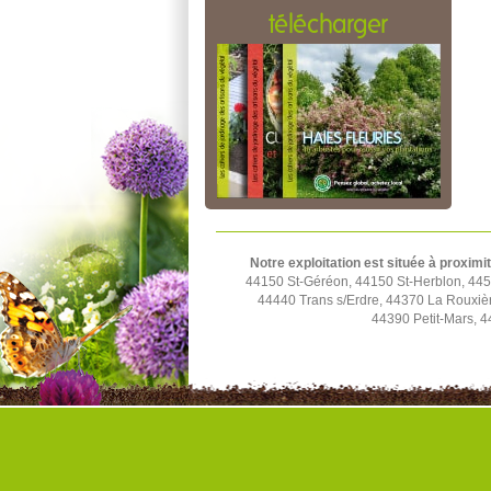
télécharger
Notre exploitation est située à proximi
44150 St-Géréon, 44150 St-Herblon, 4452
44440 Trans s/Erdre, 44370 La Rouxiè
44390 Petit-Mars, 4