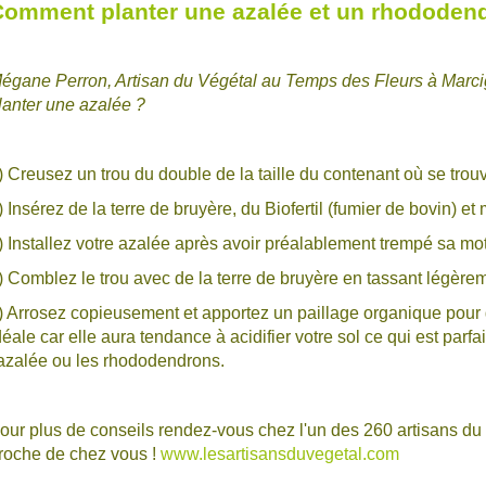
omment planter une azalée et un rhododen
égane Perron, Artisan du Végétal au Temps des Fleurs à Marci
lanter une azalée ?
) Creusez un trou du double de la taille du contenant où se trou
) Insérez de la terre de bruyère, du Biofertil (fumier de bovin) et
) Installez votre azalée après avoir préalablement trempé sa m
) Comblez le trou avec de la terre de bruyère en tassant légèrem
) Arrosez copieusement et apportez un paillage organique pour gar
déale car elle aura tendance à acidifier votre sol ce qui est parf
'azalée ou les rhododendrons.
our plus de conseils rendez-vous chez l'un des 260 artisans du v
roche de chez vous !
www.lesartisansduvegetal.com