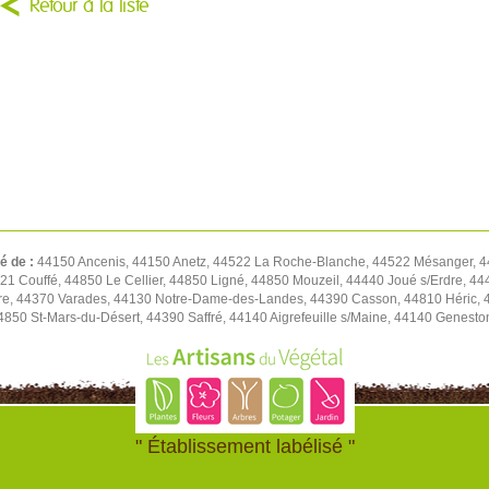
Retour à la liste
té de :
44150 Ancenis, 44150 Anetz, 44522 La Roche-Blanche, 44522 Mésanger, 4
1 Couffé, 44850 Le Cellier, 44850 Ligné, 44850 Mouzeil, 44440 Joué s/Erdre, 444
re, 44370 Varades, 44130 Notre-Dame-des-Landes, 44390 Casson, 44810 Héric, 4
4850 St-Mars-du-Désert, 44390 Saffré, 44140 Aigrefeuille s/Maine, 44140 Genest
" Établissement labélisé "