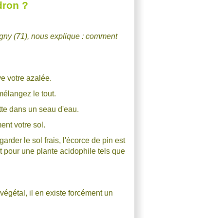
dron ?
gny (71), nous explique : comment
ve votre azalée.
 mélangez le tout.
otte dans un seau d'eau.
ent votre sol.
der le sol frais, l'écorce de pin est
ait pour une plante acidophile tels que
égétal, il en existe forcément un