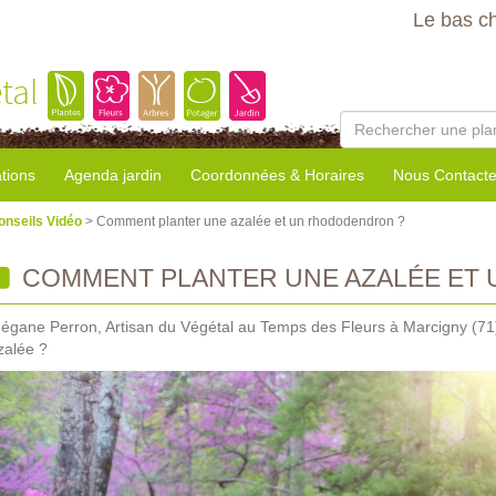
Le bas c
tal
tions
Agenda jardin
Coordonnées & Horaires
Nous Contacte
onseils Vidéo
> Comment planter une azalée et un rhododendron ?
COMMENT PLANTER UNE AZALÉE ET
égane Perron, Artisan du Végétal au Temps des Fleurs à Marcigny (71
zalée ?