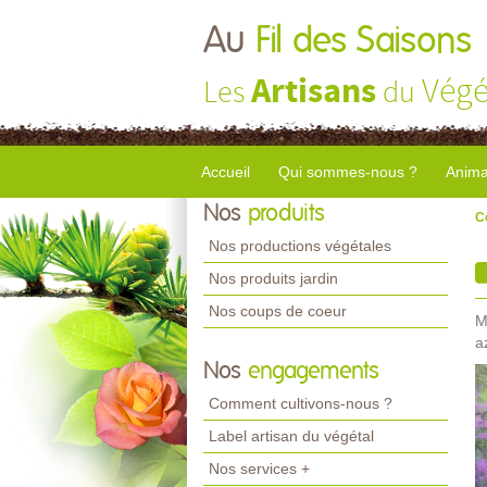
Au
Fil des Saisons
Artisans
Végé
Les
du
Accueil
Qui sommes-nous ?
Anima
Nos
produits
C
Nos productions végétales
Nos produits jardin
Nos coups de coeur
M
a
Nos
engagements
Comment cultivons-nous ?
Label artisan du végétal
Nos services +