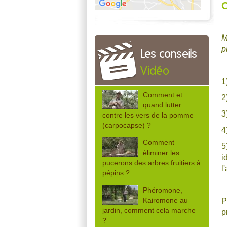
C
M
p
Les conseils
Vidéo
1
Comment et
2
quand lutter
3
contre les vers de la pomme
(carpocapse) ?
4
Comment
5
éliminer les
i
pucerons des arbres fruitiers à
l
pépins ?
Phéromone,
Kairomone au
P
jardin, comment cela marche
p
?