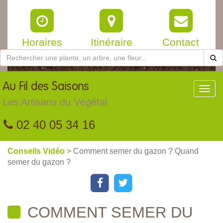
Horaires
Itinéraire
Contact
Au
Fil des Saisons
Toggl
navig
Les Artisans du Végétal
02 40 05 34 16
Conseils Vidéo
> Comment semer du gazon ? Quand
semer du gazon ?
COMMENT SEMER DU