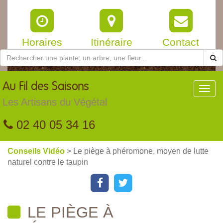
Horaires
Itinéraire
Contact
Au
Fil des Saisons
Toggl
navig
Les Artisans du Végétal
02 40 05 34 16
Conseils Vidéo
> Le piège à phéromone, moyen de lutte
naturel contre le taupin
LE PIÈGE À