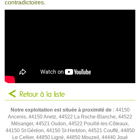
contradictoires.
Retour à la liste
Notre exploitation est située à proximité de :
44150
Ancenis, 44150 Anetz, 44522 La Roche-Blanche, 44522
Mésanger, 44521 Oudon, 44522 Pouillé-les-Côteaux,
44150 St-Géréon, 44150 St-Herblon, 44521 Couffé, 44850
Le Cellier, 44850 Ligné, 44850 Mouzeil, 44440 Joué