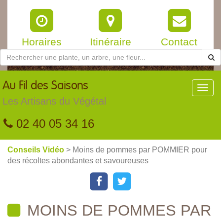
Horaires
Itinéraire
Contact
Au
Fil des Saisons
Toggl
navig
Les Artisans du Végétal
02 40 05 34 16
Conseils Vidéo
> Moins de pommes par POMMIER pour
des récoltes abondantes et savoureuses
MOINS DE POMMES PAR