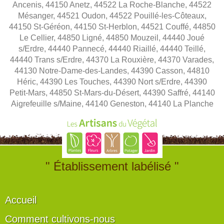
Ancenis, 44150 Anetz, 44522 La Roche-Blanche, 44522
Mésanger, 44521 Oudon, 44522 Pouillé-les-Côteaux,
44150 St-Géréon, 44150 St-Herblon, 44521 Couffé, 44850
Le Cellier, 44850 Ligné, 44850 Mouzeil, 44440 Joué
s/Erdre, 44440 Pannecé, 44440 Riaillé, 44440 Teillé,
44440 Trans s/Erdre, 44370 La Rouxière, 44370 Varades,
44130 Notre-Dame-des-Landes, 44390 Casson, 44810
Héric, 44390 Les Touches, 44390 Nort s/Erdre, 44390
Petit-Mars, 44850 St-Mars-du-Désert, 44390 Saffré, 44140
Aigrefeuille s/Maine, 44140 Geneston, 44140 La Planche
" Établissement labélisé "
Accueil
Comment cultivons-nous