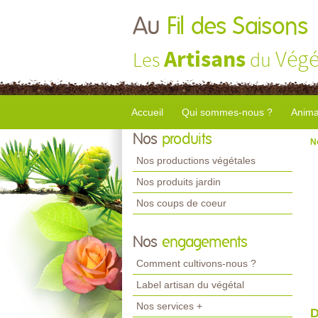
Au
Fil des Saisons
Artisans
Végé
Les
du
Accueil
Qui sommes-nous ?
Anima
Nos
produits
N
Nos productions végétales
Nos produits jardin
Nos coups de coeur
Nos
engagements
Comment cultivons-nous ?
Label artisan du végétal
Nos services +
D