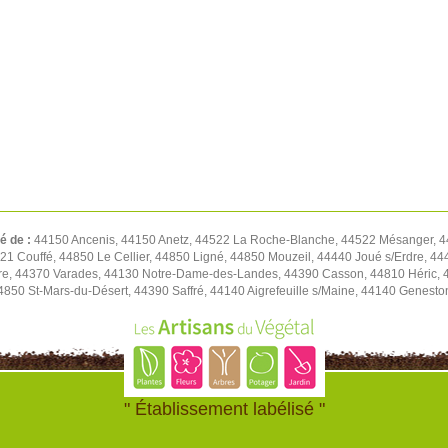
té de :
44150 Ancenis, 44150 Anetz, 44522 La Roche-Blanche, 44522 Mésanger, 4
1 Couffé, 44850 Le Cellier, 44850 Ligné, 44850 Mouzeil, 44440 Joué s/Erdre, 444
re, 44370 Varades, 44130 Notre-Dame-des-Landes, 44390 Casson, 44810 Héric, 4
4850 St-Mars-du-Désert, 44390 Saffré, 44140 Aigrefeuille s/Maine, 44140 Genest
" Établissement labélisé "