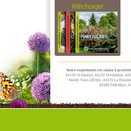
télécharger
Notre exploitation est située à proximi
44150 St-Géréon, 44150 St-Herblon, 4452
44440 Trans s/Erdre, 44370 La Rouxiè
44390 Petit-Mars, 4