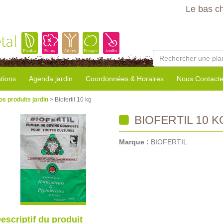
Le bas c
tal
tions
Agenda jardin
Coordonnées & Horaires
Nous Contacte
os produits jardin
> Biofertil 10 kg
BIOFERTIL 10 K
Marque :
BIOFERTIL
escriptif du produit