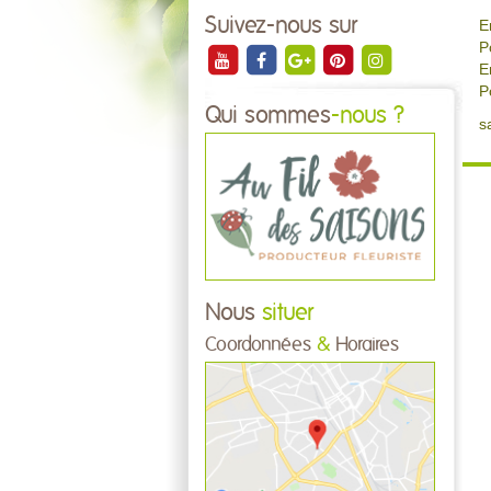
Suivez-nous sur
E
P
E
P
Qui sommes
-nous ?
s
Nous
situer
Coordonnées
&
Horaires