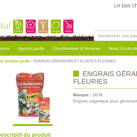
Le bas c
tal
tions
Agenda jardin
Coordonnées & Horaires
Nous Contacte
os produits jardin
> ENGRAIS GÉRANIUMS ET PLANTES FLEURIES
ENGRAIS GÉRA
FLEURIES
Marque :
DCM
Engrais organique pour géraniums
escriptif du produit