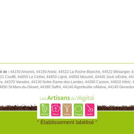
té de :
44150 Ancenis, 44150 Anetz, 44522 La Roche-Blanche, 44522 Mésanger, 4
1 Couffé, 44850 Le Cellier, 44850 Ligné, 44850 Mouzeil, 44440 Joué s/Erdre, 444
re, 44370 Varades, 44130 Notre-Dame-des-Landes, 44390 Casson, 44810 Héric, 4
4850 St-Mars-du-Désert, 44390 Saffré, 44140 Aigrefeuille s/Maine, 44140 Genest
" Établissement labélisé "