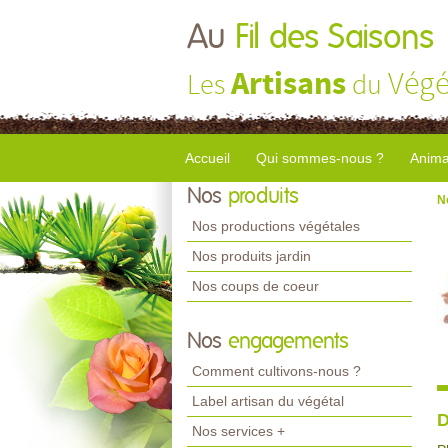
Au
Fil des Saisons
Artisans
Végé
Les
du
Accueil
Qui sommes-nous ?
Anima
Nos
produits
N
Nos productions végétales
Nos produits jardin
Nos coups de coeur
Nos
engagements
Comment cultivons-nous ?
Label artisan du végétal
D
Nos services +