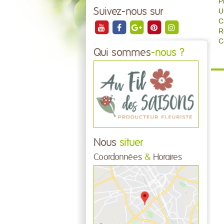
P
Suivez-nous sur
U
C
R
C
Qui sommes
-nous ?
Nous
situer
Coordonnées
&
Horaires