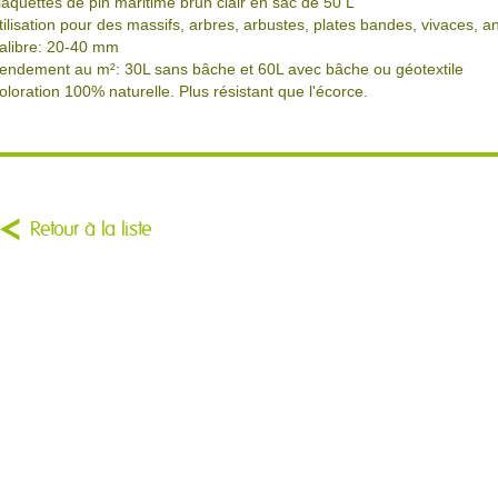
laquettes de pin maritime brun clair en sac de 50 L
tilisation pour des massifs, arbres, arbustes, plates bandes, vivaces, a
alibre: 20-40 mm
endement au m²: 30L sans bâche et 60L avec bâche ou géotextile
oloration 100% naturelle. Plus résistant que l'écorce.
Retour à la liste