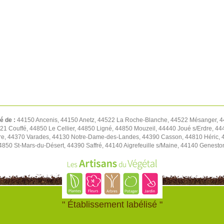
té de :
44150 Ancenis, 44150 Anetz, 44522 La Roche-Blanche, 44522 Mésanger, 4
1 Couffé, 44850 Le Cellier, 44850 Ligné, 44850 Mouzeil, 44440 Joué s/Erdre, 444
re, 44370 Varades, 44130 Notre-Dame-des-Landes, 44390 Casson, 44810 Héric, 4
4850 St-Mars-du-Désert, 44390 Saffré, 44140 Aigrefeuille s/Maine, 44140 Genest
" Établissement labélisé "