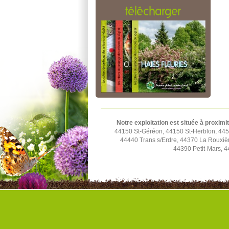
télécharger
Notre exploitation est située à proximi
44150 St-Géréon, 44150 St-Herblon, 4452
44440 Trans s/Erdre, 44370 La Rouxiè
44390 Petit-Mars, 4