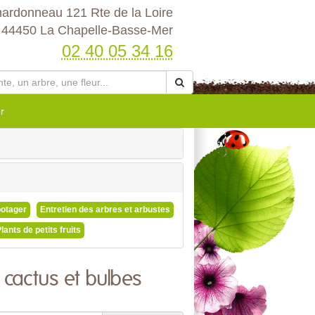
hardonneau 121 Rte de la Loire
44450 La Chapelle-Basse-Mer
02 40 05 34 16
r
potager
Entretien des arbres et arbustes
lants de petits fruits
 cactus et bulbes