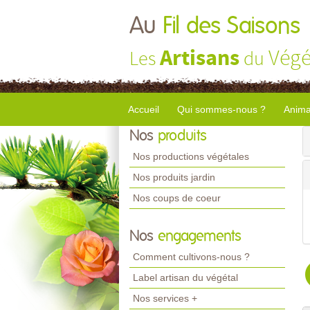
Au
Fil des Saisons
Artisans
Végé
Les
du
Accueil
Qui sommes-nous ?
Anima
Nos
produits
Nos productions végétales
Nos produits jardin
Nos coups de coeur
Nos
engagements
Comment cultivons-nous ?
Label artisan du végétal
Nos services +