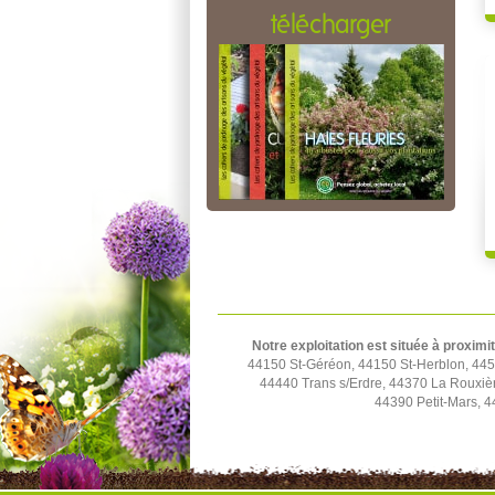
télécharger
Notre exploitation est située à proximi
44150 St-Géréon, 44150 St-Herblon, 4452
44440 Trans s/Erdre, 44370 La Rouxiè
44390 Petit-Mars, 4