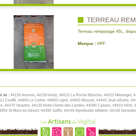
TERREAU REM
Terreau rempotage 45L, dispo
Marque :
HPF
té de :
44150 Ancenis, 44150 Anetz, 44522 La Roche-Blanche, 44522 Mésanger, 4
1 Couffé, 44850 Le Cellier, 44850 Ligné, 44850 Mouzeil, 44440 Joué s/Erdre, 444
re, 44370 Varades, 44130 Notre-Dame-des-Landes, 44390 Casson, 44810 Héric, 4
4850 St-Mars-du-Désert, 44390 Saffré, 44140 Aigrefeuille s/Maine, 44140 Genest