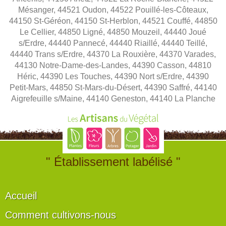
Mésanger, 44521 Oudon, 44522 Pouillé-les-Côteaux,
44150 St-Géréon, 44150 St-Herblon, 44521 Couffé, 44850
Le Cellier, 44850 Ligné, 44850 Mouzeil, 44440 Joué
s/Erdre, 44440 Pannecé, 44440 Riaillé, 44440 Teillé,
44440 Trans s/Erdre, 44370 La Rouxière, 44370 Varades,
44130 Notre-Dame-des-Landes, 44390 Casson, 44810
Héric, 44390 Les Touches, 44390 Nort s/Erdre, 44390
Petit-Mars, 44850 St-Mars-du-Désert, 44390 Saffré, 44140
Aigrefeuille s/Maine, 44140 Geneston, 44140 La Planche
" Établissement labélisé "
Accueil
Comment cultivons-nous