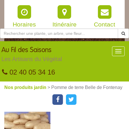
Horaires
Itinéraire
Contact
Au
Fil des Saisons
Toggl
navig
Les Artisans du Végétal
02 40 05 34 16
Nos produits jardin
> Pomme de terre Belle de Fontenay