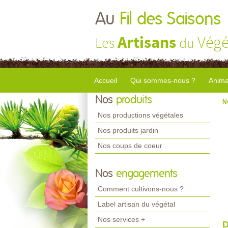
Au
Fil des Saisons
Artisans
Végé
Les
du
Accueil
Qui sommes-nous ?
Anima
Nos
produits
N
Nos productions végétales
Nos produits jardin
Nos coups de coeur
Nos
engagements
Comment cultivons-nous ?
Label artisan du végétal
Nos services +
D