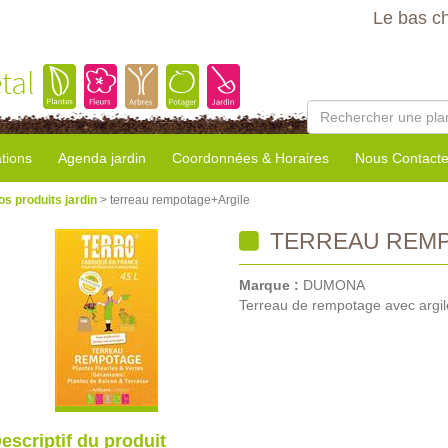
Le bas c
tal
tions
Agenda jardin
Coordonnées & Horaires
Nous Contacte
os produits jardin
> terreau rempotage+Argile
TERREAU REMP
Marque :
DUMONA
Terreau de rempotage avec argil
escriptif du produit