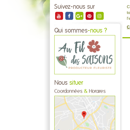
Suivez-nous sur
C
t
l
C
Qui sommes
-nous ?
Nous
situer
Coordonnées
&
Horaires