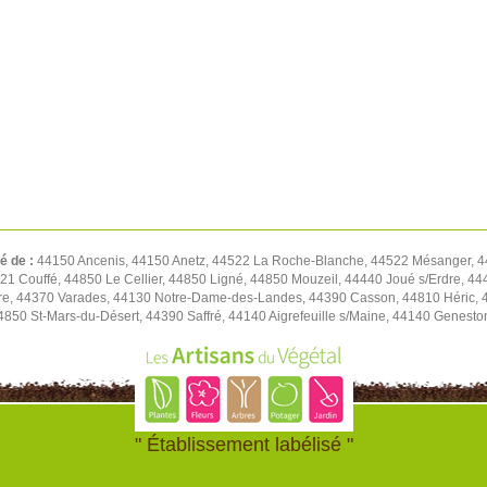
té de :
44150 Ancenis, 44150 Anetz, 44522 La Roche-Blanche, 44522 Mésanger, 4
1 Couffé, 44850 Le Cellier, 44850 Ligné, 44850 Mouzeil, 44440 Joué s/Erdre, 444
re, 44370 Varades, 44130 Notre-Dame-des-Landes, 44390 Casson, 44810 Héric, 4
4850 St-Mars-du-Désert, 44390 Saffré, 44140 Aigrefeuille s/Maine, 44140 Genest
" Établissement labélisé "