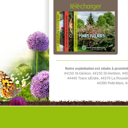
télécharger
Notre exploitation est située à proximi
44150 St-Géréon, 44150 St-Herblon, 4452
44440 Trans s/Erdre, 44370 La Rouxiè
44390 Petit-Mars, 4