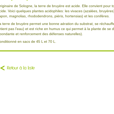
riginaire de Sologne, la terre de bruyère est acide. Elle convient pour t
cide. Voici quelques plantes acidophiles: les vivaces (azalées, bruyères
apon, magnolias, rhododendrons, piéris, hortensias) et les conifères.
a terre de bruyère permet une bonne aération du substrat, se réchauffe
etient pas l'eau) et est riche en humus ce qui permet à la plante de se
bondante et renforcement des défenses naturelles).
onditionné en sacs de 45 L et 70 L.
Retour à la liste