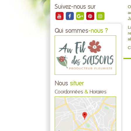
Suivez-nous sur
O
a
J
L
Qui sommes
-nous ?
r
a
C
Nous
situer
Coordonnées
&
Horaires