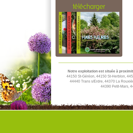
télécharger
Notre exploitation est située à proximi
44150 St-Géréon, 44150 St-Herblon, 4452
44440 Trans s/Erdre, 44370 La Rouxiè
44390 Petit-Mars, 4