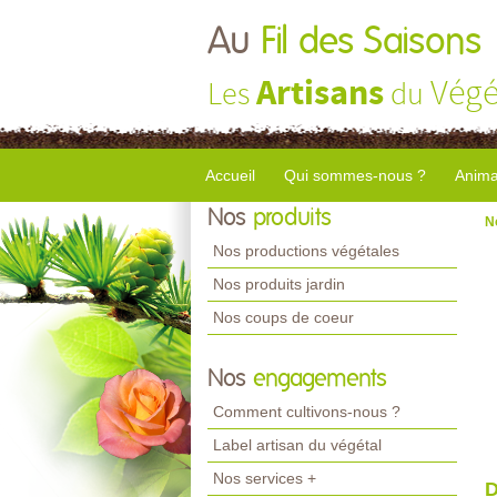
Au
Fil des Saisons
Artisans
Végé
Les
du
Accueil
Qui sommes-nous ?
Anima
Nos
produits
N
Nos productions végétales
Nos produits jardin
Nos coups de coeur
Nos
engagements
Comment cultivons-nous ?
Label artisan du végétal
Nos services +
D