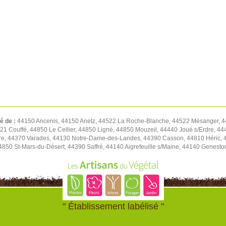
té de :
44150 Ancenis, 44150 Anetz, 44522 La Roche-Blanche, 44522 Mésanger, 4
1 Couffé, 44850 Le Cellier, 44850 Ligné, 44850 Mouzeil, 44440 Joué s/Erdre, 444
re, 44370 Varades, 44130 Notre-Dame-des-Landes, 44390 Casson, 44810 Héric, 4
4850 St-Mars-du-Désert, 44390 Saffré, 44140 Aigrefeuille s/Maine, 44140 Genest
" Établissement labélisé "