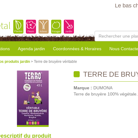
Le bas c
tal
tions
Agenda jardin
Coordonnées & Horaires
Nous Contacte
os produits jardin
> Terre de bruyère véritable
TERRE DE BRUY
Marque :
DUMONA
Terre de bruyère 100% végétale.
escriptif du produit