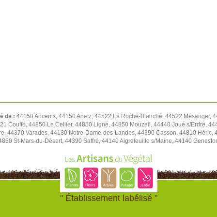
té de :
44150 Ancenis, 44150 Anetz, 44522 La Roche-Blanche, 44522 Mésanger, 4
1 Couffé, 44850 Le Cellier, 44850 Ligné, 44850 Mouzeil, 44440 Joué s/Erdre, 444
re, 44370 Varades, 44130 Notre-Dame-des-Landes, 44390 Casson, 44810 Héric, 4
4850 St-Mars-du-Désert, 44390 Saffré, 44140 Aigrefeuille s/Maine, 44140 Genest
" Établissement labélisé "