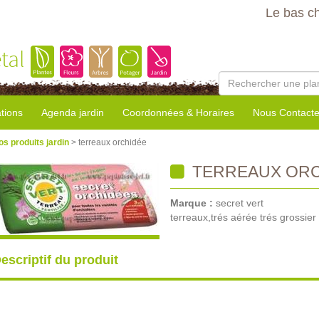
Le bas c
tal
tions
Agenda jardin
Coordonnées & Horaires
Nous Contacte
os produits jardin
> terreaux orchidée
TERREAUX ORC
Marque :
secret vert
terreaux,trés aérée trés grossier
escriptif du produit