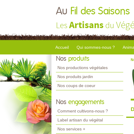
Au
Fil des Saisons
Artisans
Végé
Les
du
Accueil
Qui sommes-nous ?
Anima
Nos
produits
N
Nos productions végétales
Nos produits jardin
Nos coups de coeur
Nos
engagements
D
Comment cultivons-nous ?
Label artisan du végétal
Nos services +