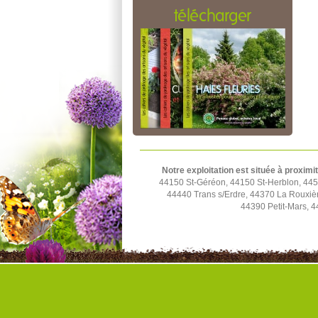
télécharger
Notre exploitation est située à proximi
44150 St-Géréon, 44150 St-Herblon, 4452
44440 Trans s/Erdre, 44370 La Rouxiè
44390 Petit-Mars, 4